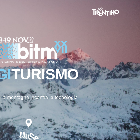
GI
TURISMO
la montagna incontra la tecnologia