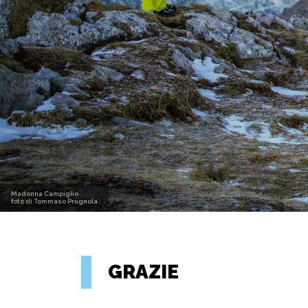
Madonna Campiglio
foto di Tommaso Prugnola
GRAZIE