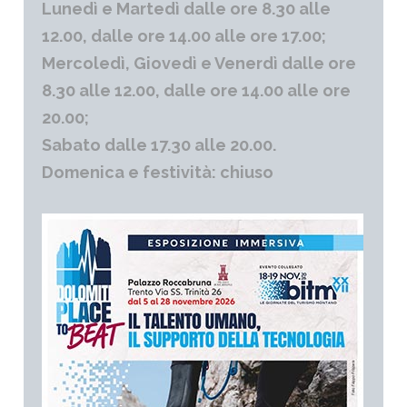
Lunedì e Martedì dalle ore 8.30 alle
12.00, dalle ore 14.00 alle ore 17.00;
Mercoledì, Giovedì e Venerdì dalle ore
8.30 alle 12.00, dalle ore 14.00 alle ore
20.00;
Sabato dalle 17.30 alle 20.00.
Domenica e festività: chiuso